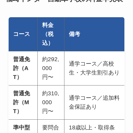
料金
コース
（税
備考
込）
普通免
約292,
通学コース／高校
許（A
000
生・大学生割引あり
T）
円〜
普通免
約310,
通学コース／追加料
許（M
000
金保証あり
T）
円〜
準中型
要問合
18歳以上・取得条