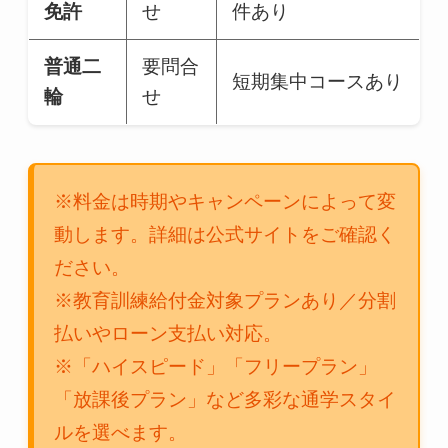
免許
せ
件あり
普通二
要問合
短期集中コースあり
輪
せ
※料金は時期やキャンペーンによって変
動します。詳細は公式サイトをご確認く
ださい。
※教育訓練給付金対象プランあり／分割
払いやローン支払い対応。
※「ハイスピード」「フリープラン」
「放課後プラン」など多彩な通学スタイ
ルを選べます。