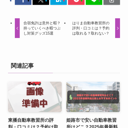
合宿免許は意外と暇？
はりま自動車教習所の
持っていくべき暇つぶ
評判・口コミは？予約
し対策グッズ15選
は取れる？取れない？
関連記事
東播自動車教習所の評
姫路市で安い自動車教習
判・口コミは？予約は取
所はどこ？2025年最新料