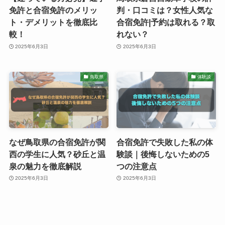
免許と合宿免許のメリッ
判・口コミは？女性人気な
ト・デメリットを徹底比
合宿免許|予約は取れる？取
較！
れない？
2025年6月3日
2025年6月3日
鳥取県
体験談
なぜ鳥取県の合宿免許が関
合宿免許で失敗した私の体
西の学生に人気？砂丘と温
験談｜後悔しないための5
泉の魅力を徹底解説
つの注意点
2025年6月3日
2025年6月3日