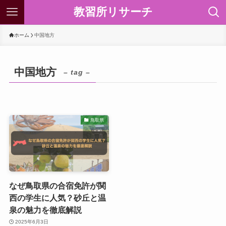
教習所リサーチ
ホーム
中国地方
中国地方
– tag –
鳥取県
なぜ鳥取県の合宿免許が関
西の学生に人気？砂丘と温
泉の魅力を徹底解説
2025年6月3日