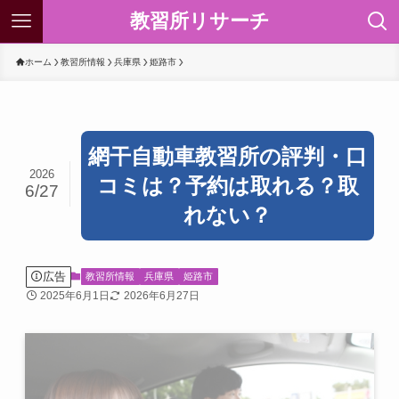
教習所リサーチ
ホーム
教習所情報
兵庫県
姫路市
網干自動車教習所の評判・口
2026
コミは？予約は取れる？取
6/27
れない？
広告
教習所情報
兵庫県
姫路市
2025年6月1日
2026年6月27日