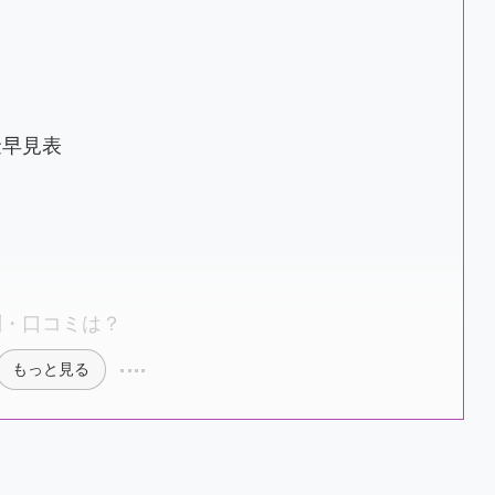
金早見表
判・口コミは？
もっと見る