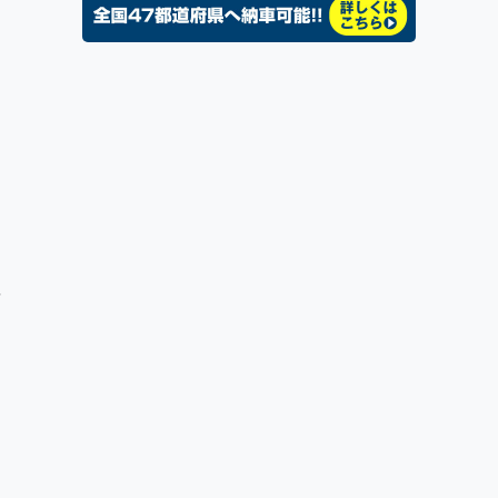
と
さ
に