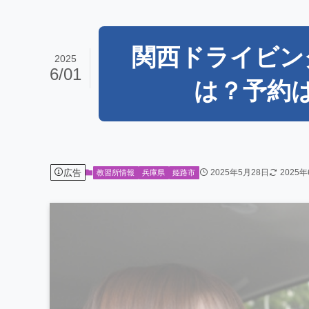
関西ドライビン
2025
6/01
は？予約
広告
2025年5月28日
2025
教習所情報
兵庫県
姫路市