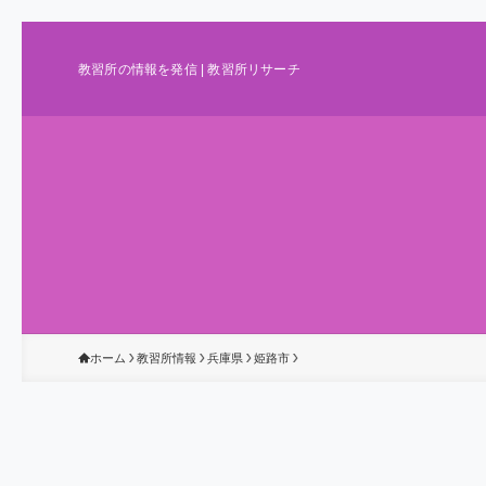
教習所の情報を発信 | 教習所リサーチ
ホーム
教習所情報
兵庫県
姫路市